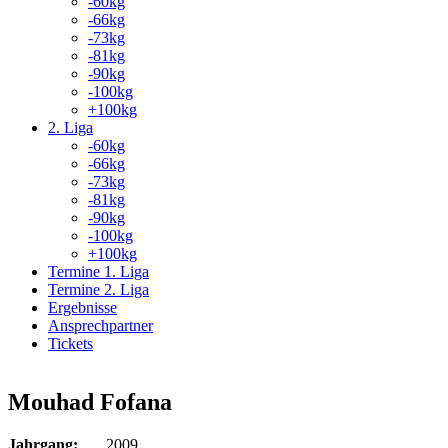
-60kg
-66kg
-73kg
-81kg
-90kg
-100kg
+100kg
2. Liga
-60kg
-66kg
-73kg
-81kg
-90kg
-100kg
+100kg
Termine 1. Liga
Termine 2. Liga
Ergebnisse
Ansprechpartner
Tickets
Mouhad Fofana
Jahrgang:
2009