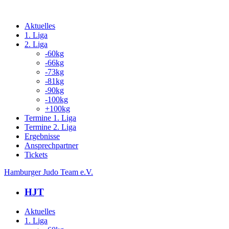
Aktuelles
1. Liga
2. Liga
-60kg
-66kg
-73kg
-81kg
-90kg
-100kg
+100kg
Termine 1. Liga
Termine 2. Liga
Ergebnisse
Ansprechpartner
Tickets
Hamburger Judo Team e.V.
HJT
Aktuelles
1. Liga