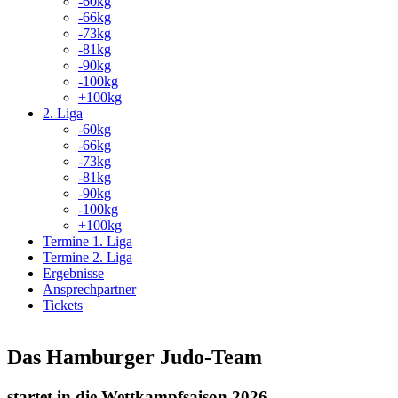
-60kg
-66kg
-73kg
-81kg
-90kg
-100kg
+100kg
2. Liga
-60kg
-66kg
-73kg
-81kg
-90kg
-100kg
+100kg
Termine 1. Liga
Termine 2. Liga
Ergebnisse
Ansprechpartner
Tickets
Das Hamburger Judo-Team
startet in die Wettkampfsaison 2026