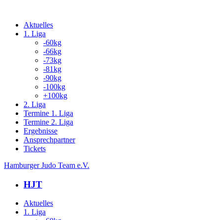
Aktuelles
1. Liga
-60kg
-66kg
-73kg
-81kg
-90kg
-100kg
+100kg
2. Liga
Termine 1. Liga
Termine 2. Liga
Ergebnisse
Ansprechpartner
Tickets
Hamburger Judo Team e.V.
HJT
Aktuelles
1. Liga